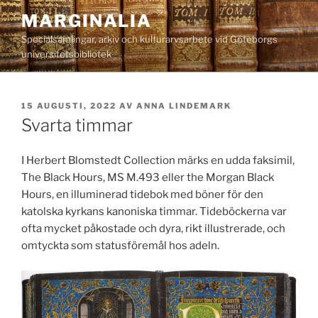
Hoppa
MARGINALIA
till
Specialsamlingar, arkiv och kulturarvsarbete vid Göteborgs
innehåll
universitetsbibliotek
PUBLICERAT
15 AUGUSTI, 2022
AV
ANNA LINDEMARK
Svarta timmar
I Herbert Blomstedt Collection märks en udda faksimil,
The Black Hours, MS M.493 eller the Morgan Black
Hours, en illuminerad tidebok med böner för den
katolska kyrkans kanoniska timmar. Tideböckerna var
ofta mycket påkostade och dyra, rikt illustrerade, och
omtyckta som statusföremål hos adeln.