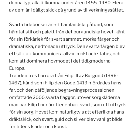
denna typ, alla tillkomna under åren 1455–1480. Flera
av dem är i dåligt skick på grund av tillverkningssättet.
Svarta tideböcker är ett flamländskt påfund, som
hämtat stil och palett från det burgundiska hovet, känt
för sin förkärlek för svart sammet, mörka färger och
dramatiska, nedtonade uttryck. Den svarta färgen blev
ett sätt att kommunicera allvar, makt och status, och
kom att dominera hovmodet i det tidigmoderna
Europa.
Trenden tros härröra från Filip III av Burgund (1396-
1467), känd som Filip den Gode. 1419 mördades hans
far, och den påföljande begravningsprocessionen
omfattade 2000 svarta flaggor, utöver sorgkläderna
man bar. Filip bar därefter enbart svart, som ett uttryck
för sin sorg. Hovet kom naturligtvis att efterlikna hans
dräktskick, och svart, guld och silver blev vanligt både
för tidens kläder och konst.