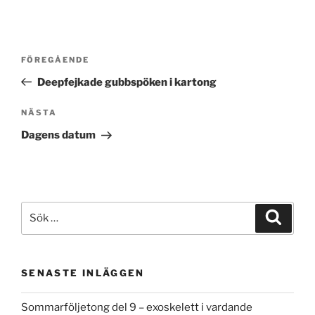
Inläggsnavigering
Föregående
FÖREGÅENDE
inlägg
Deepfejkade gubbspöken i kartong
Nästa
NÄSTA
inlägg
Dagens datum
Sök
Sök
efter:
SENASTE INLÄGGEN
Sommarföljetong del 9 – exoskelett i vardande