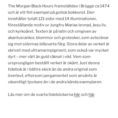
The Morgan Black Hours framställdes i Brügge ca 1474
och är ett fint exempel på gotisk bokkonst. Den
innehåller totalt 121 sidor med 14 illuminationer,
föreställande motiv ur Jungfru Marias levnad, Jesu liv,
och kyrkoåret. Texten är på latin och omgiven av
akantusrankor, blommor och grotesker, som avtecknar
sig mot sidornas blåsvarta färg. Stora delar av verket är
skrivet med ultramarinpigment, som också var mycket
dyrt – mer värt än guld räknat i vikt. Vem som
ursprungligen beställt verket är okänt. Just denna
tidebok är i bättre skick än de andra original som
överlevt, eftersom pergamentet som använts är
väsentligt tjockare än i de andra kända exemplaren.
Läs mer om de svarta tideböckerna
här
och
här
.