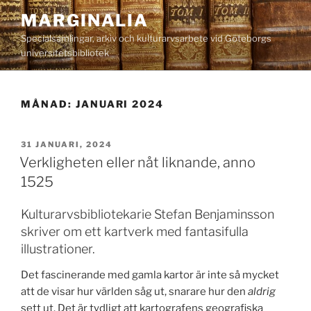
Hoppa
MARGINALIA
till
Specialsamlingar, arkiv och kulturarvsarbete vid Göteborgs
innehåll
universitetsbibliotek
MÅNAD:
JANUARI 2024
PUBLICERAT
31 JANUARI, 2024
Verkligheten eller nåt liknande, anno
1525
Kulturarvsbibliotekarie Stefan Benjaminsson
skriver om ett kartverk med fantasifulla
illustrationer.
Det fascinerande med gamla kartor är inte så mycket
att de visar hur världen såg ut, snarare hur den
aldrig
sett ut. Det är tydligt att kartografens geografiska