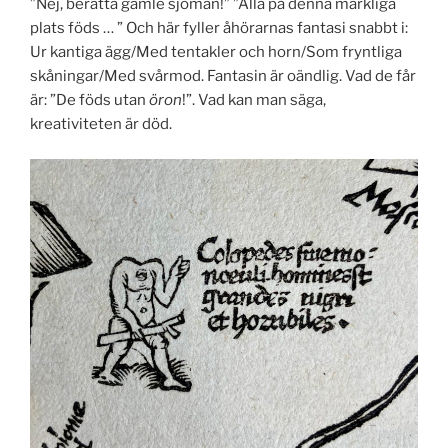
”Nej, berätta gamle sjöman!” ”Alla på denna märkliga
plats föds … ” Och här fyller åhörarnas fantasi snabbt i:
Ur kantiga ägg/Med tentakler och horn/Som fryntliga
skåningar/Med svårmod. Fantasin är oändlig. Vad de får
är: ”De föds utan
öron
!”. Vad kan man säga,
kreativiteten är död.