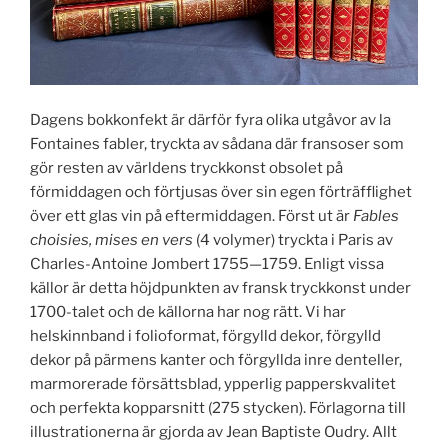
Dagens bokkonfekt är därför fyra olika utgåvor av la
Fontaines fabler, tryckta av sådana där fransoser som
gör resten av världens tryckkonst obsolet på
förmiddagen och förtjusas över sin egen förträfflighet
över ett glas vin på eftermiddagen. Först ut är
Fables
choisies, mises en vers
(4 volymer) tryckta i Paris av
Charles-Antoine Jombert 1755—1759. Enligt vissa
källor är detta höjdpunkten av fransk tryckkonst under
1700-talet och de källorna har nog rätt. Vi har
helskinnband i folioformat, förgylld dekor, förgylld
dekor på pärmens kanter och förgyllda inre denteller,
marmorerade försättsblad, ypperlig papperskvalitet
och perfekta kopparsnitt (275 stycken). Förlagorna till
illustrationerna är gjorda av Jean Baptiste Oudry. Allt