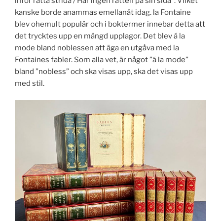
inför rätta strida / Har ingen rätten på sin sida”. Vilket
kanske borde anammas emellanåt idag. la Fontaine
blev ohemult populär och i boktermer innebar detta att
det trycktes upp en mängd upplagor. Det blev á la
mode bland noblessen att äga en utgåva med la
Fontaines fabler. Som alla vet, är något ”á la mode”
bland ”nobless” och ska visas upp, ska det visas upp
med stil.