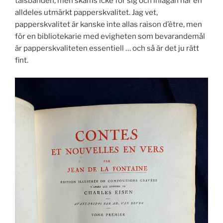
talsbanden, men skäms icke för sig och inlagan har en
alldeles utmärkt papperskvalitet. Jag vet,
papperskvalitet är kanske inte allas raison d’être, men
för en bibliotekarie med evigheten som bevarandemål
är papperskvaliteten essentiell … och så är det ju rätt
fint.