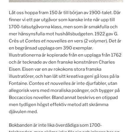
Låt oss hoppa fram 150 år till början av 1900-talet. Där
finner vi ett par utgåvor som kanske inte når upp till
1700-talsutgåvorna klass, men som är smakfulla och
mer hänsynsfulla mot hushållsbudgeten. 1922 gav G.
Crés ut
Contes et nouvelles en vers
(2 volymer)
.
Det är
en begränsad upplaga om 390 exemplar.
Illustrationerna är kopierade från en upplaga från 1762
och är tecknade av den franske konstnären Charles
Eisen. Eisen var en av rokokons stora franska
illustratörer, och han lät sitt kreativa geni gå loss på la
Fontaine.
Contes et nouvelles
är inte djurfabler, utan
allegorisk vers med moraliska poänger, och bygger på
Boccaccios noveller. Bland annat beskrivs en otippad
men tydligen högst effektiv metod att skrämma
djävulen med.
Bokbanden är inte lika överdådiga som 1700-