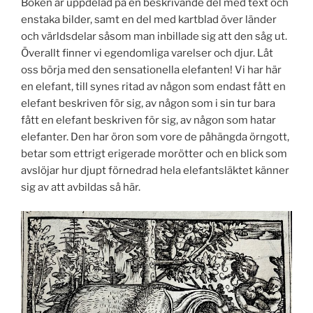
Boken är uppdelad på en beskrivande del med text och
enstaka bilder, samt en del med kartblad över länder
och världsdelar såsom man inbillade sig att den såg ut.
Överallt finner vi egendomliga varelser och djur. Låt
oss börja med den sensationella elefanten! Vi har här
en elefant, till synes ritad av någon som endast fått en
elefant beskriven för sig, av någon som i sin tur bara
fått en elefant beskriven för sig, av någon som hatar
elefanter. Den har öron som vore de påhängda örngott,
betar som ettrigt erigerade morötter och en blick som
avslöjar hur djupt förnedrad hela elefantsläktet känner
sig av att avbildas så här.