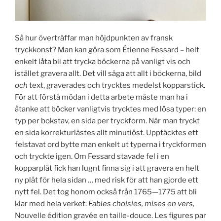
Så hur överträffar man höjdpunkten av fransk
tryckkonst? Man kan göra som Étienne Fessard – helt
enkelt låta bli att trycka böckerna på vanligt vis och
istället gravera allt. Det vill säga att allt i böckerna, bild
och
text, graverades och trycktes medelst kopparstick.
För att förstå mödan i detta arbete måste man ha i
åtanke att böcker vanligtvis trycktes med lösa typer: en
typ per bokstav, en sida per tryckform. När man tryckt
en sida korrekturlästes allt minutiöst. Upptäcktes ett
felstavat ord bytte man enkelt ut typerna i tryckformen
och tryckte igen. Om Fessard stavade fel i en
kopparplåt fick han lugnt finna sig i att gravera en helt
ny plåt för hela sidan … med risk för att han gjorde ett
nytt fel. Det tog honom också från 1765—1775 att bli
klar med hela verket:
Fables choisies, mises en vers,
Nouvelle édition gravée en taille-douce. Les figures par