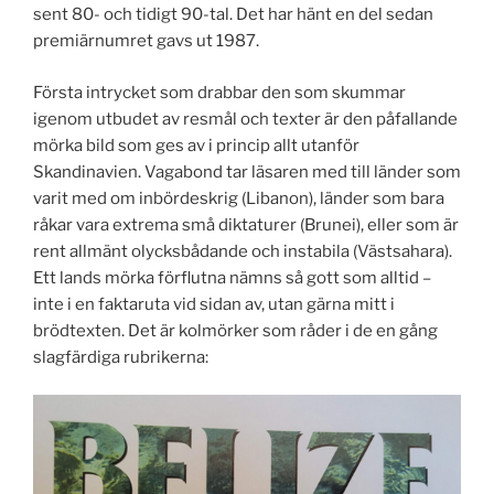
sent 80- och tidigt 90-tal. Det har hänt en del sedan
premiärnumret gavs ut 1987.
Första intrycket som drabbar den som skummar
igenom utbudet av resmål och texter är den påfallande
mörka bild som ges av i princip allt utanför
Skandinavien. Vagabond tar läsaren med till länder som
varit med om inbördeskrig (Libanon), länder som bara
råkar vara extrema små diktaturer (Brunei), eller som är
rent allmänt olycksbådande och instabila (Västsahara).
Ett lands mörka förflutna nämns så gott som alltid –
inte i en faktaruta vid sidan av, utan gärna mitt i
brödtexten. Det är kolmörker som råder i de en gång
slagfärdiga rubrikerna: