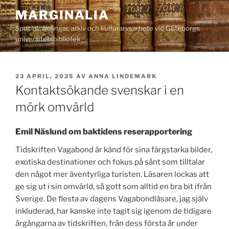
Hoppa
MARGINALIA
till
Specialsamlingar, arkiv och kulturarvsarbete vid Göteborgs
innehåll
universitetsbibliotek
PUBLICERAT
23 APRIL, 2025
AV
ANNA LINDEMARK
Kontaktsökande svenskar i en
mörk omvärld
Emil Näslund om baktidens reserapportering
Tidskriften Vagabond är känd för sina färgstarka bilder,
exotiska destinationer och fokus på sånt som tilltalar
den något mer äventyrliga turisten. Läsaren lockas att
ge sig ut i sin omvärld, så gott som alltid en bra bit ifrån
Sverige. De flesta av dagens Vagabondläsare, jag själv
inkluderad, har kanske inte tagit sig igenom de tidigare
årgångarna av tidskriften, från dess första år under