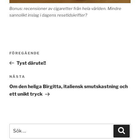
Bonus: recensioner av cigaretter från hela världen. Mindre
sannolikt inslag i dagens resetidskrifter?
Inläggsnavigering
Föregående
FÖREGÅENDE
inlägg
Tyst därute!!
Nästa
NÄSTA
inlägg
Om den heliga Birgitta, italiensk smutskastning och
ett unikt tryck
Sök
Sök
efter: