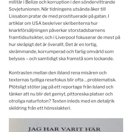
militär i Belize och korruption i den söndervittrande
Sovjetunionen. När tidningens utsända åker till
Lissabon pratar de med prostituerade på gatan. I
artiklar om USA beskriver skribenterna hur
knarkförsäljningen påverkar storstadsbarnens
framtidsutsikter, och i Liverpool fokuserar de mest på
hur skräpigt det är överallt. Det är en lortig,
skrämmande, korrumperad och farlig omvärld som
belyses – och samtidigt ska framstå som lockande.
Kontrasten mellan den ibland rena misären och
texternas tydliga resefokus blir ofta …problematisk.
Plötsligt stöter jag på ett reportage från Island och
tänker att nu blir det gemyt, pittoreska platser och
otroliga naturfoton? Texten inleds med en detaljrik
skildring från ett hönsslakteri.