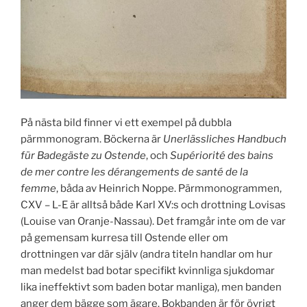
På nästa bild finner vi ett exempel på dubbla
pärmmonogram. Böckerna är
Unerlässliches Handbuch
für Badegäste zu Ostende
, och
Supériorité des bains
de mer contre les dérangements de santé de la
femme
, båda av Heinrich Noppe. Pärmmonogrammen,
CXV – L-E är alltså både Karl XV:s och drottning Lovisas
(Louise van Oranje-Nassau). Det framgår inte om de var
på gemensam kurresa till Ostende eller om
drottningen var där själv (andra titeln handlar om hur
man medelst bad botar specifikt kvinnliga sjukdomar
lika ineffektivt som baden botar manliga), men banden
anger dem bägge som ägare. Bokbanden är för övrigt