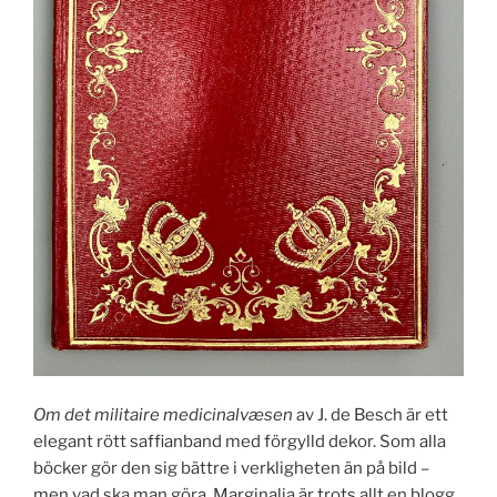
Om det militaire medicinalvæsen
av J. de Besch är ett
elegant rött saffianband med förgylld dekor. Som alla
böcker gör den sig bättre i verkligheten än på bild –
men vad ska man göra. Marginalia är trots allt en blogg.