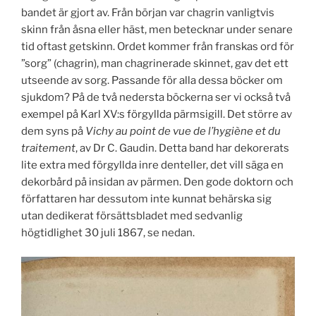
bandet är gjort av. Från början var chagrin vanligtvis
skinn från åsna eller häst, men betecknar under senare
tid oftast getskinn. Ordet kommer från franskas ord för
”sorg” (chagrin), man chagrinerade skinnet, gav det ett
utseende av sorg. Passande för alla dessa böcker om
sjukdom? På de två nedersta böckerna ser vi också två
exempel på Karl XV:s förgyllda pärmsigill. Det större av
dem syns på
Vichy au point de vue de l’hygiène et du
traitement
, av Dr C. Gaudin. Detta band har dekorerats
lite extra med förgyllda inre denteller, det vill säga en
dekorbård på insidan av pärmen. Den gode doktorn och
författaren har dessutom inte kunnat behärska sig
utan dedikerat försättsbladet med sedvanlig
högtidlighet 30 juli 1867, se nedan.