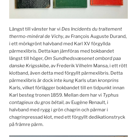
Längst till vänster har vi
Des Incidents du traitement
thermo-minéral de Vichy
, av François Auguste Durand,
i ett mörkgrönt halvband med Karl XV förgyllda
pärmexlibris. Detta kan jämföras med bokbandet
längst till höger,
Om Sundhedsvæsenet ombord paa
danske Krigsskibe
, av Frederik Vilhelm Mansa, i ett rött
klotband, även detta med förgyllt pärmexlibris. Detta
pärmexlibris är dock inte
kung
Karls utan
kronprins
Karls, vilket förlägger bokbandet till en tidpunkt innan
Karl besteg tronen 1859. Mellan dem har vi
Typhus
contagieux du gros bétail,
av Eugène Renault, i
halvband med rygg i grön chagrin och pärmar i
chagrinpressad klot, med ett förgyllt dedikationstryck
på främre pärm.