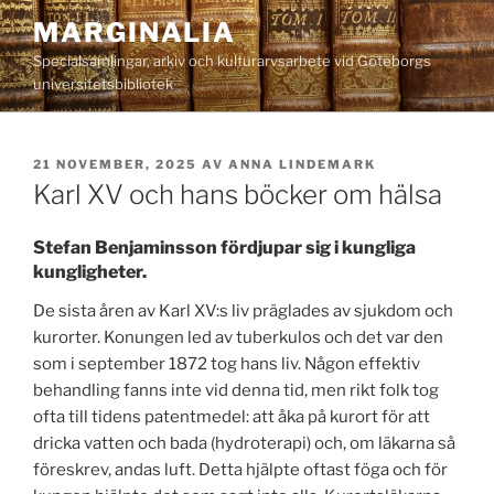
Hoppa
MARGINALIA
till
Specialsamlingar, arkiv och kulturarvsarbete vid Göteborgs
innehåll
universitetsbibliotek
PUBLICERAT
21 NOVEMBER, 2025
AV
ANNA LINDEMARK
Karl XV och hans böcker om hälsa
Stefan Benjaminsson fördjupar sig i kungliga
kungligheter.
De sista åren av Karl XV:s liv präglades av sjukdom och
kurorter. Konungen led av tuberkulos och det var den
som i september 1872 tog hans liv. Någon effektiv
behandling fanns inte vid denna tid, men rikt folk tog
ofta till tidens patentmedel: att åka på kurort för att
dricka vatten och bada (hydroterapi) och, om läkarna så
föreskrev, andas luft. Detta hjälpte oftast föga och för