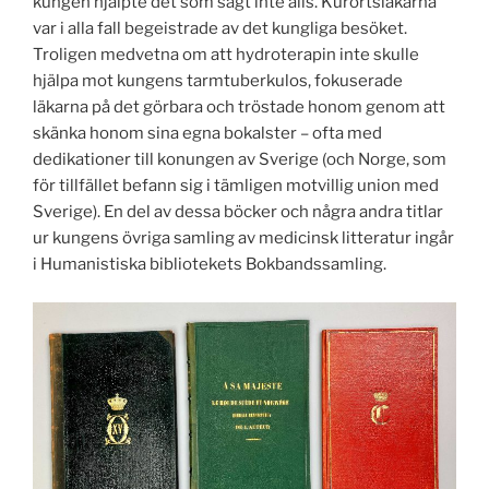
kungen hjälpte det som sagt inte alls. Kurortsläkarna
var i alla fall begeistrade av det kungliga besöket.
Troligen medvetna om att hydroterapin inte skulle
hjälpa mot kungens tarmtuberkulos, fokuserade
läkarna på det görbara och tröstade honom genom att
skänka honom sina egna bokalster – ofta med
dedikationer till konungen av Sverige (och Norge, som
för tillfället befann sig i tämligen motvillig union med
Sverige). En del av dessa böcker och några andra titlar
ur kungens övriga samling av medicinsk litteratur ingår
i Humanistiska bibliotekets Bokbandssamling.