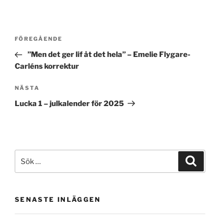
Inläggsnavigering
Föregående
FÖREGÅENDE
inlägg
”Men det ger lif åt det hela” – Emelie Flygare-
Carléns korrektur
Nästa
NÄSTA
inlägg
Lucka 1 – julkalender för 2025
Sök
Sök
efter:
SENASTE INLÄGGEN