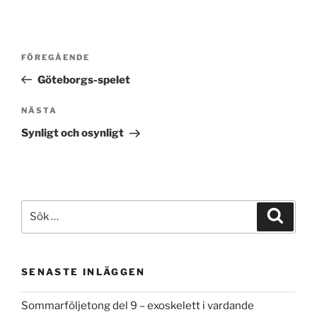
Inläggsnavigering
Föregående
FÖREGÅENDE
inlägg
Göteborgs-spelet
Nästa
NÄSTA
inlägg
Synligt och osynligt
Sök
Sök
efter:
SENASTE INLÄGGEN
Sommarföljetong del 9 – exoskelett i vardande