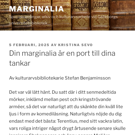
Hoppa
MARGINALIA
till
Specialsamlingar, arkiv och kulturarvsarbete vid Göteborgs
innehåll
universitetsbibliotek
PUBLICERAT
5 FEBRUARI, 2025
AV
KRISTINA SEVO
Din marginalia är en port till dina
tankar
Av kulturarvsbibliotekarie Stefan Benjaminsson
Det var väl lätt hänt. Du satt där i ditt senmedeltida
mörker, inklämd mellan pest och kringströvande
arméer, så det var naturligt att du skänkte din kväll lite
ljus i form av komediläsning. Naturligtvis nöjde du dig
endast med det bästa: Terentius, med sitt vackra latin,
vars roliga intriger något drygt årtusende senare skulle