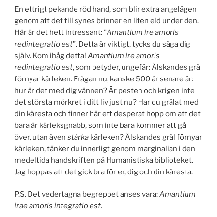
En ettrigt pekande röd hand, som blir extra angelägen
genom att det till synes brinner en liten eld under den.
Här är det hett intressant: ”
Amantium ire amoris
redintegratio est
”. Detta är viktigt, tycks du säga dig
själv. Kom ihåg detta!
Amantium ire amoris
redintegratio est
, som betyder, ungefär: Älskandes gräl
förnyar kärleken. Frågan nu, kanske 500 år senare är:
hur är det med dig vännen? Är pesten och krigen inte
det största mörkret i ditt liv just nu? Har du grälat med
din käresta och finner här ett desperat hopp om att det
bara är kärleksgnabb, som inte bara kommer att gå
över, utan även
stärka
kärleken? Älskandes gräl förnyar
kärleken, tänker du innerligt genom marginalian i den
medeltida handskriften på Humanistiska biblioteket.
Jag hoppas att det gick bra för er, dig och din käresta.
P.S. Det vedertagna begreppet anses vara:
Amantium
irae amoris integratio est
.