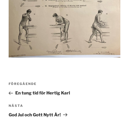
Inläggsnavigering
Föregående
FÖREGÅENDE
inlägg
En tung tid för Hertig Karl
Nästa
NÄSTA
inlägg
God Jul och Gott Nytt År!