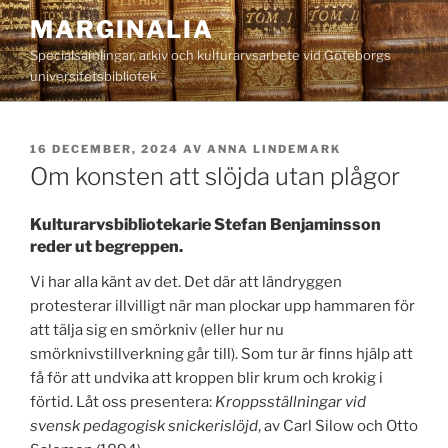
Hoppa
MARGINALIA
till
Specialsamlingar, arkiv och kulturarvsarbete vid Göteborgs
innehåll
universitetsbibliotek
PUBLICERAT
16 DECEMBER, 2024
AV
ANNA LINDEMARK
Om konsten att slöjda utan plågor
Kulturarvsbibliotekarie Stefan Benjaminsson
reder ut begreppen.
Vi har alla känt av det. Det där att ländryggen
protesterar illvilligt när man plockar upp hammaren för
att tälja sig en smörkniv (eller hur nu
smörknivstillverkning går till). Som tur är finns hjälp att
få för att undvika att kroppen blir krum och krokig i
förtid. Låt oss presentera:
Kroppsställningar vid
svensk pedagogisk snickerislöjd
, av Carl Silow och Otto