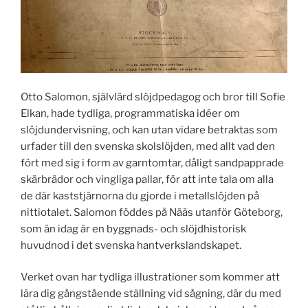
Otto Salomon, självlärd slöjdpedagog och bror till Sofie
Elkan, hade tydliga, programmatiska idéer om
slöjdundervisning, och kan utan vidare betraktas som
urfader till den svenska skolslöjden, med allt vad den
fört med sig i form av garntomtar, dåligt sandpapprade
skärbrädor och vingliga pallar, för att inte tala om alla
de där kaststjärnorna du gjorde i metallslöjden på
nittiotalet. Salomon föddes på Nääs utanför Göteborg,
som än idag är en byggnads- och slöjdhistorisk
huvudnod i det svenska hantverkslandskapet.
Verket ovan har tydliga illustrationer som kommer att
lära dig gångstående ställning vid sågning, där du med