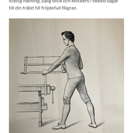
ståtlig hållning, salig blick och knickers i tweed sågar
till din träbit till fröjdefull filigran.