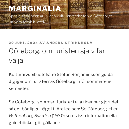
Hoppa
MARGINALIA
till
Specialsamlingar, arkiv och kulturarvsarbete vid Göteborgs
innehåll
universitetsbibliotek
PUBLICERAT
20 JUNI, 2024
AV
ANDERS STRINNHOLM
Göteborg, om turisten själv får
välja
Kulturarvsbibliotekarie Stefan Benjaminsson guidar
dig igenom turisternas Göteborg inför sommarens
semester.
Se Göteborg i sommar. Turister i alla tider har gjort det,
så det bör ligga något i företeelsen: Se Göteborg. Eller
Gothenburg Sweden
(1930) som vissa internationella
guideböcker gör gällande.