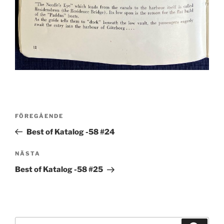
Inläggsnavigering
Föregående
FÖREGÅENDE
inlägg
Best of Katalog -58 #24
Nästa
NÄSTA
inlägg
Best of Katalog -58 #25
Sök