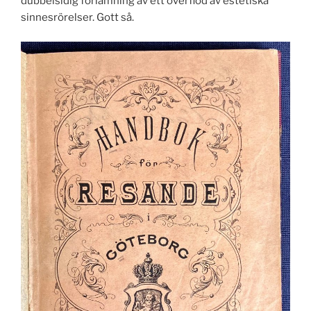
dubbelsidig förlamning av ett överflöd av estetiska
sinnesrörelser. Gott så.