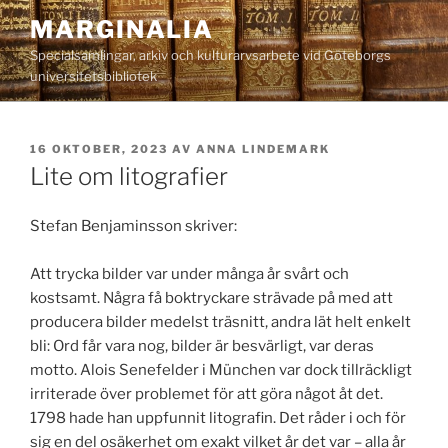
Hoppa
MARGINALIA
till
Specialsamlingar, arkiv och kulturarvsarbete vid Göteborgs
innehåll
universitetsbibliotek
PUBLICERAT
16 OKTOBER, 2023
AV
ANNA LINDEMARK
Lite om litografier
Stefan Benjaminsson skriver:
Att trycka bilder var under många år svårt och
kostsamt. Några få boktryckare strävade på med att
producera bilder medelst träsnitt, andra lät helt enkelt
bli: Ord får vara nog, bilder är besvärligt, var deras
motto. Alois Senefelder i München var dock tillräckligt
irriterade över problemet för att göra något åt det.
1798 hade han uppfunnit litografin. Det råder i och för
sig en del osäkerhet om exakt vilket år det var – alla år