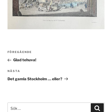
Inläggsnavigering
Föregående
FÖREGÅENDE
inlägg
Glad tehuva!
Nästa
NÄSTA
inlägg
Det gamla Stockholm … eller?
Sök
Sök
efter: