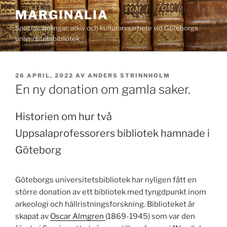
Hoppa
MARGINALIA
till
Specialsamlingar, arkiv och kulturarvsarbete vid Göteborgs
innehåll
universitetsbibliotek
PUBLICERAT
26 APRIL, 2022
AV
ANDERS STRINNHOLM
En ny donation om gamla saker.
Historien om hur två
Uppsalaprofessorers bibliotek hamnade i
Göteborg
Göteborgs universitetsbibliotek har nyligen fått en
större donation av ett bibliotek med tyngdpunkt inom
arkeologi och hällristningsforskning. Biblioteket är
skapat av
Oscar Almgren
(1869-1945) som var den