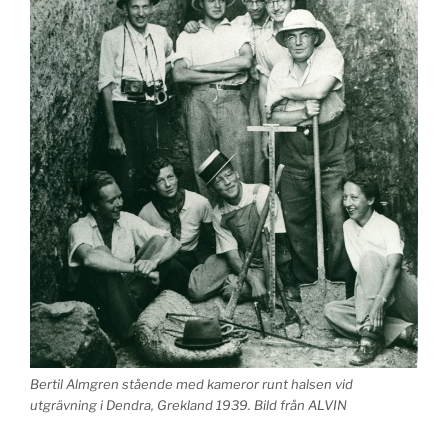
Bertil Almgren stående med kameror runt halsen vid
utgrävning i Dendra, Grekland 1939. Bild från ALVIN