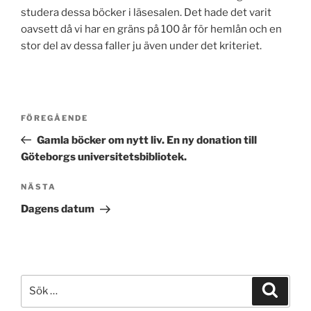
studera dessa böcker i läsesalen. Det hade det varit
oavsett då vi har en gräns på 100 år för hemlån och en
stor del av dessa faller ju även under det kriteriet.
Inläggsnavigering
Föregående
FÖREGÅENDE
inlägg
Gamla böcker om nytt liv. En ny donation till
Göteborgs universitetsbibliotek.
Nästa
NÄSTA
inlägg
Dagens datum
Sök
Sök
efter: