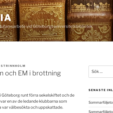
IA
lturarvsarbete vid Göteborgs universitetsbibliotek
 STRINNHOLM
Sök
 och EM i brottning
efter:
SENASTE IN
i Göteborg runt förra sekelskiftet och de
S var en av de ledande klubbarna som
Sommarföljeton
ta var välbesökta och uppskattade.
Sommarföljetong