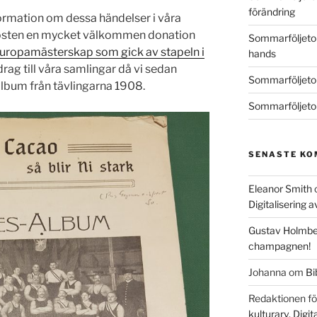
förändring
formation om dessa händelser i våra
hösten en mycket välkommen donation
Sommarföljetong
uropamästerskap som gick av stapeln i
hands
bidrag till våra samlingar då vi sedan
Sommarföljeton
album från tävlingarna 1908.
Sommarföljetong
SENASTE K
Eleanor Smith
Digitalisering 
Gustav Holmbe
champagnen!
Johanna
om
Bi
Redaktionen fö
kulturarv. Digi