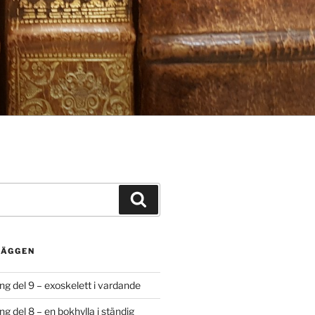
Sök
LÄGGEN
g del 9 – exoskelett i vardande
 del 8 – en bokhylla i ständig