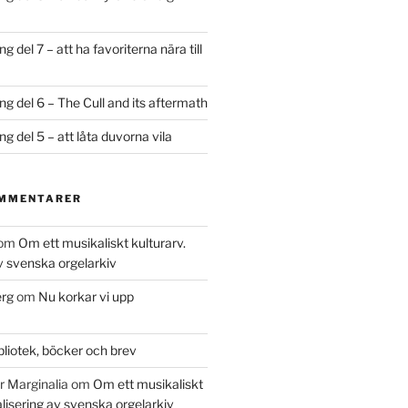
 del 7 – att ha favoriterna nära till
g del 6 – The Cull and its aftermath
 del 5 – att låta duvorna vila
OMMENTARER
om
Om ett musikaliskt kulturarv.
av svenska orgelarkiv
rg
om
Nu korkar vi upp
bliotek, böcker och brev
r Marginalia
om
Om ett musikaliskt
talisering av svenska orgelarkiv