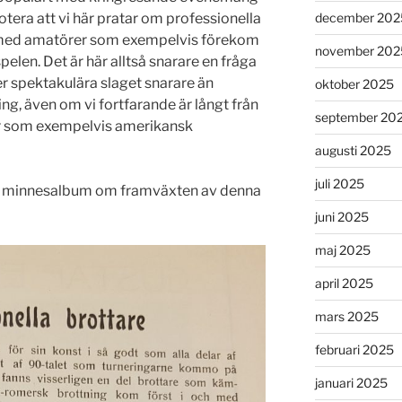
tera att vi här pratar om professionella
december 202
r med amatörer som exempelvis förekom
november 202
len. Det är här alltså snarare en fråga
er spektakulära slaget snarare än
oktober 2025
ing, även om vi fortfarande är långt från
september 20
 som exempelvis amerikansk
augusti 2025
juli 2025
etta minnesalbum om framväxten av denna
juni 2025
maj 2025
april 2025
mars 2025
februari 2025
januari 2025