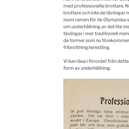
med professionella brottare. No
brottare och inte de tävlinga
inom ramen för de Olympiska spe
om underhållning av det lite m
tävlingar i mer traditionell men
de former som nu förekommer
fribrottning/wrestling.
Vi kan läsa i förordet från d
form av underhållning.