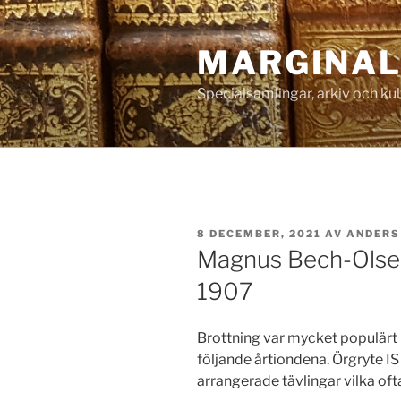
Hoppa
till
MARGINAL
innehåll
Specialsamlingar, arkiv och ku
PUBLICERAT
8 DECEMBER, 2021
AV
ANDERS
Magnus Bech-Olsen
1907
Brottning var mycket populärt 
följande årtiondena. Örgryte I
arrangerade tävlingar vilka of