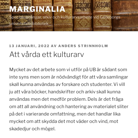
Hoppa
MARGINALIA
till
Specialsamlingar, arkiv och kulturarvsarbete vid Göteborgs
innehåll
universitetsbibliotek
PUBLICERAT
13 JANUARI, 2022
AV
ANDERS STRINNHOLM
Att vårda ett kulturarv
Mycket av det arbete som vi utför på UB är sådant som
inte syns men som är nödvändigt för att våra samlingar
skall kunna användas av forskare och studenter. Vi vill
ju att våra böcker, handskrifter och arkiv skall kunna
användas men det medför problem. Dels är det fråga
om att all användning och hantering av materialet sliter
på det i varierande omfattning, men det handlar lika
mycket om att skydda det mot väder och vind, mot
skadedjur och mögel.