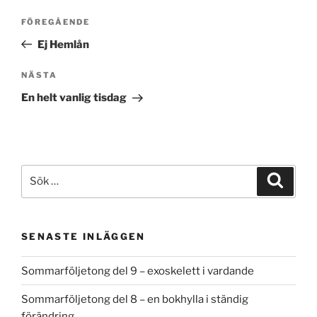
Inläggsnavigering
Föregående
FÖREGÅENDE
inlägg
Ej Hemlån
Nästa
NÄSTA
inlägg
En helt vanlig tisdag
Sök
Sök
efter:
SENASTE INLÄGGEN
Sommarföljetong del 9 – exoskelett i vardande
Sommarföljetong del 8 – en bokhylla i ständig
förändring