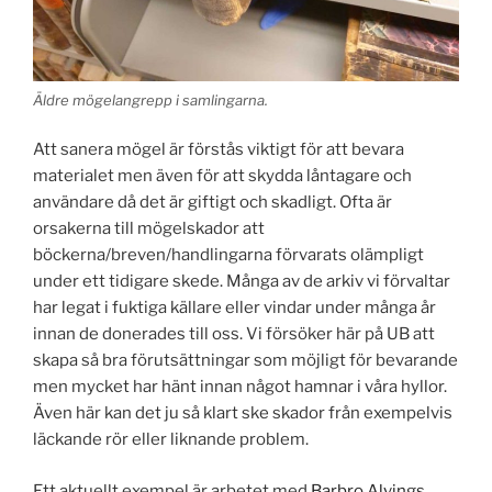
Äldre mögelangrepp i samlingarna.
Att sanera mögel är förstås viktigt för att bevara
materialet men även för att skydda låntagare och
användare då det är giftigt och skadligt. Ofta är
orsakerna till mögelskador att
böckerna/breven/handlingarna förvarats olämpligt
under ett tidigare skede. Många av de arkiv vi förvaltar
har legat i fuktiga källare eller vindar under många år
innan de donerades till oss. Vi försöker här på UB att
skapa så bra förutsättningar som möjligt för bevarande
men mycket har hänt innan något hamnar i våra hyllor.
Även här kan det ju så klart ske skador från exempelvis
läckande rör eller liknande problem.
Ett aktuellt exempel är arbetet med
Barbro Alvings