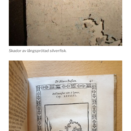
Skador av långsprötad silverfisk.