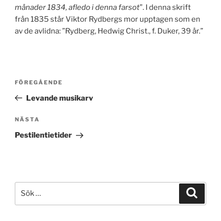
månader 1834, afledo i denna farsot
”. I denna skrift
från 1835 står Viktor Rydbergs mor upptagen som en
av de avlidna: ”Rydberg, Hedwig Christ., f. Duker, 39 år.”
Inläggsnavigering
Föregående
FÖREGÅENDE
inlägg
Levande musikarv
Nästa
NÄSTA
inlägg
Pestilentietider
Sök
Sök
efter: