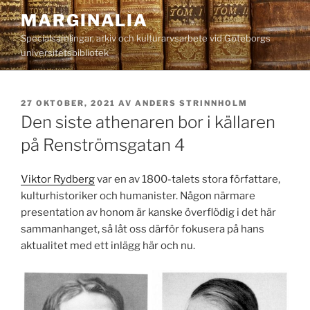
Hoppa
MARGINALIA
till
Specialsamlingar, arkiv och kulturarvsarbete vid Göteborgs
innehåll
universitetsbibliotek
PUBLICERAT
27 OKTOBER, 2021
AV
ANDERS STRINNHOLM
Den siste athenaren bor i källaren
på Renströmsgatan 4
Viktor Rydberg
var en av 1800-talets stora författare,
kulturhistoriker och humanister. Någon närmare
presentation av honom är kanske överflödig i det här
sammanhanget, så låt oss därför fokusera på hans
aktualitet med ett inlägg här och nu.