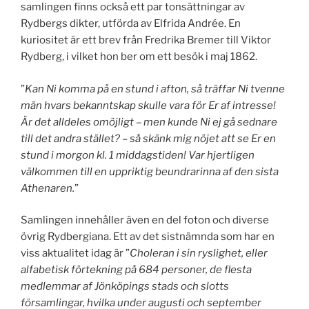
samlingen finns också ett par tonsättningar av
Rydbergs dikter, utförda av Elfrida Andrée. En
kuriositet är ett brev från Fredrika Bremer till Viktor
Rydberg, i vilket hon ber om ett besök i maj 1862.
”
Kan Ni komma på en stund i afton, så träffar Ni tvenne
män hvars bekanntskap skulle vara för Er af intresse!
Är det alldeles omöjligt – men kunde Ni ej gå sednare
till det andra stället? – så skänk mig nöjet att se Er en
stund i morgon kl. 1 middagstiden! Var hjertligen
välkommen till en uppriktig beundrarinna af den sista
Athenaren.
”
Samlingen innehåller även en del foton och diverse
övrig Rydbergiana. Ett av det sistnämnda som har en
viss aktualitet idag är ”
Choleran i sin ryslighet, eller
alfabetisk förtekning på 684 personer, de flesta
medlemmar af Jönköpings stads och slotts
församlingar, hvilka under augusti och september