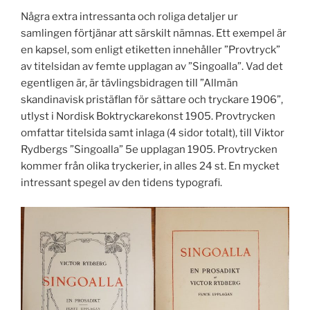
Några extra intressanta och roliga detaljer ur
samlingen förtjänar att särskilt nämnas. Ett exempel är
en kapsel, som enligt etiketten innehåller ”Provtryck”
av titelsidan av femte upplagan av ”Singoalla”. Vad det
egentligen är, är tävlingsbidragen till ”Allmän
skandinavisk pristäflan för sättare och tryckare 1906”,
utlyst i Nordisk Boktryckarekonst 1905. Provtrycken
omfattar titelsida samt inlaga (4 sidor totalt), till Viktor
Rydbergs ”Singoalla” 5e upplagan 1905. Provtrycken
kommer från olika tryckerier, in alles 24 st. En mycket
intressant spegel av den tidens typografi.