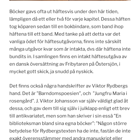
Böcker gavs ofta ut häftesvis under den här tiden,
lämpligen då ett eller två för varje kapitel. Dessa häften
tog köparen sedan till en bokbindare, som band ihop
häftena till ett band. Med tanke på att detta var det
vanliga ödet för häftesutgåvorna, finns inte särskilt
många utgåvor kvar som är intakta, dvs där häftena inte
bundits in. I samlingen finns en intakt häftesutgåva av
en dansk översättning av Fribytaren på Östersjön, i
mycket gott skick, ja snudd på nyskick.
Det finns också några handskrifter av Viktor Rydbergs
hand. Det är ”Barndomspoesien”, och ”Jungfru Maria i
rosengård”. J. Viktor Johansson var själv väldigt glad åt
dessa, och gav dem till sig själv i julklapp enligt ett brev
till antikvariatet, men som han skriver i sin essä ”En
biblioteksman bland sina egna böcker”: ”Någon större
betydelse för Rydbergstexten ha de inte, fastän de inte
exakt överensstämmer med andra manuskript eller